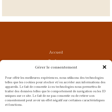
Accueil
Parfums
Gérer le consentement
Ateliers privés
Rendez-vous Beauté
Pour offrir les meilleures expériences, nous utilisons des technologies
telles que les cookies pour stocker et/ou accéder aux informations des
Rendez-vous Parfumés
appareils. Le fait de consentir à ces technologies nous permettra de
traiter des données telles que le comportement de navigation ou les ID
Contact
uniques sur ce site. Le fait de ne pas consentir ou de retirer son
consentement peut avoir un effet négatif sur certaines caractéristiques
Blog
et fonctions.
CGV