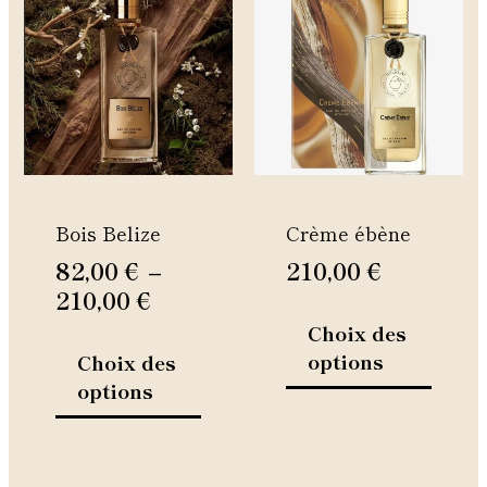
de
produit
produi
prix :
a
a
82,00 €
plusieurs
plusie
à
variations.
variati
Les
Les
210,00 €
options
option
peuvent
peuven
être
être
Bois Belize
Crème ébène
choisies
choisie
sur
sur
82,00
€
–
210,00
€
la
la
210,00
€
page
page
Choix des
du
du
options
Choix des
produit
produi
options