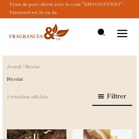
Aller
Frais de port offerts avec le code "ENVOIOFFERT" -
au
Paiement en 3x ou 4x.
contenu
Accueil
/ Nicolaï
Nicolaï
Filtrer
2 résultats affichés
Plage
Ce
Ce