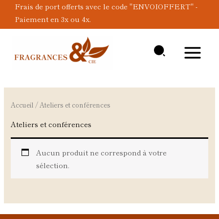
Aller
Frais de port offerts avec le code "ENVOIOFFERT" -
au
Paiement en 3x ou 4x.
contenu
Accueil
/ Ateliers et conférences
Ateliers et conférences
Aucun produit ne correspond à votre
sélection.