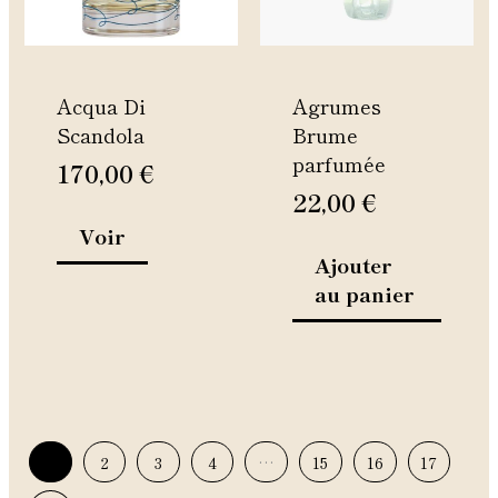
options
peuvent
être
Acqua Di
Agrumes
choisies
Scandola
Brume
sur
parfumée
la
170,00
€
page
22,00
€
du
Voir
produit
Ajouter
au panier
1
2
3
4
…
15
16
17