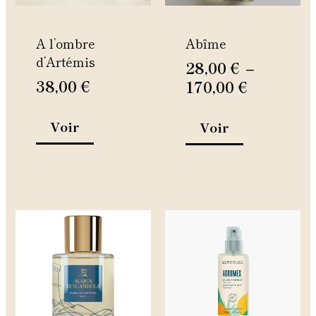
peuvent
peuvent
être
être
A l’ombre
Abîme
choisies
choisies
d’Artémis
sur
sur
28,00
€
–
la
la
38,00
€
170,00
€
page
page
du
du
Voir
Voir
produit
produit
Ce
produit
a
plusieurs
variations.
Les