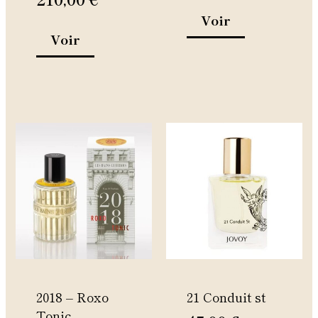
du
du
Voir
produit
produit
Voir
Ce
produit
a
plusieurs
variations.
Les
options
peuvent
être
2018 – Roxo
21 Conduit st
choisies
Tonic
sur