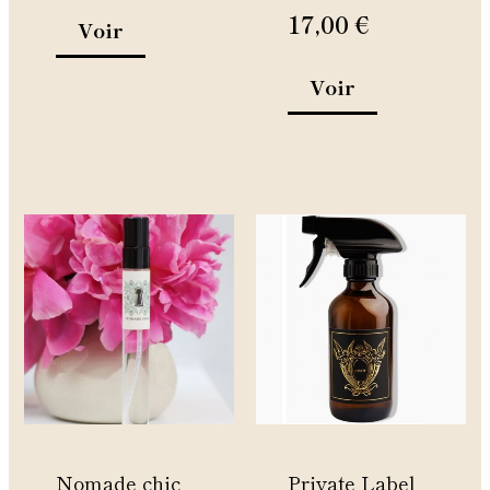
du
du
17,00
€
Voir
produit
produit
Voir
Ce
produit
a
plusieurs
variations.
Les
options
peuvent
être
Nomade chic
Private Label
choisies