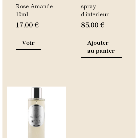
Rose Amande
spray
sur
10ml
d’interieur
la
page
17,00
€
85,00
€
du
produit
Voir
Ajouter
au panier