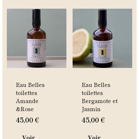
Ce
Ce
produit
produit
a
a
plusieurs
plusieurs
variations.
variations.
Les
Les
options
options
peuvent
peuvent
être
être
Eau Belles
Eau Belles
choisies
choisies
toilettes
toilettes
sur
sur
Amande
Bergamote et
la
la
&Rose
Jasmin
page
page
du
du
45,00
€
45,00
€
produit
produit
Voir
Voir