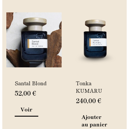
Ce
produit
a
plusieurs
variations.
Les
options
peuvent
être
Santal Blond
Tonka
choisies
KUMARU
sur
52,00
€
la
240,00
€
page
Voir
du
Ajouter
produit
au panier