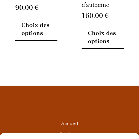
d’automne
sur
sur
90,00
€
la
la
160,00
€
page
page
Choix des
du
du
options
Choix des
produit
produi
options
Accueil
Parfums