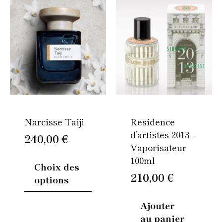
Ce
produit
a
plusieurs
variations.
Les
options
peuvent
être
Narcisse Taiji
Residence
choisies
d’artistes 2013 –
sur
240,00
€
Vaporisateur
la
100ml
page
Choix des
du
210,00
€
options
produit
Ajouter
au panier