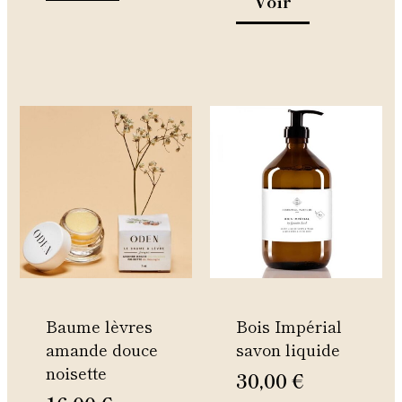
Voir
Ce
Ce
produit
produit
a
a
plusieurs
plusieurs
variations.
variations.
Les
Les
options
options
peuvent
peuvent
être
être
Baume lèvres
Bois Impérial
choisies
choisies
amande douce
savon liquide
sur
sur
noisette
la
la
30,00
€
page
page