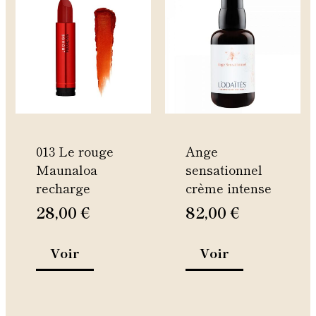
produit
produit
a
a
plusieurs
plusieurs
variations.
variations.
Les
Les
options
options
peuvent
peuvent
être
être
013 Le rouge
Ange
choisies
choisies
Maunaloa
sensationnel
sur
sur
recharge
crème intense
la
la
page
page
28,00
€
82,00
€
du
du
produit
produit
Voir
Voir