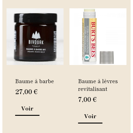
Ce
Ce
produit
produit
a
a
plusieurs
plusieurs
variations.
variations.
Les
Les
options
options
peuvent
peuvent
être
être
Baume à barbe
Baume à lèvres
choisies
choisies
revitalisant
sur
sur
27,00
€
la
la
7,00
€
page
page
Voir
du
du
Voir
produit
produit