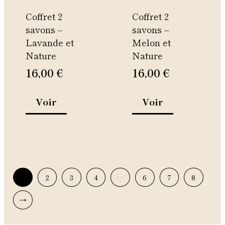
être
être
Coffret 2
Coffret 2
choisies
choisies
savons –
savons –
sur
sur
Lavande et
Melon et
la
la
Nature
Nature
page
page
du
du
16,00
€
16,00
€
produit
produit
Voir
Voir
1
2
3
4
…
6
7
8
→