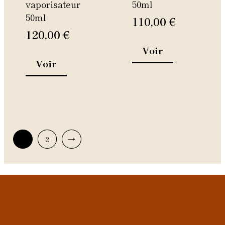
vaporisateur
50ml
la
la
50ml
page
page
110,00
€
du
du
120,00
€
produit
produit
Voir
Voir
1
2
→