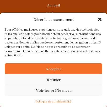
Accueil
Parfums
Gérer le consentement
Ateliers privés
Rendez-vous Beauté
Pour offrir les meilleures expériences, nous utilisons des technologies
telles que les cookies pour stocker et/ou accéder aux informations des
Rendez-vous Parfumés
appareils. Le fait de consentir à ces technologies nous permettra de
traiter des données telles que le comportement de navigation ou les ID
Contact
uniques sur ce site. Le fait de ne pas consentir ou de retirer son
consentement peut avoir un effet négatif sur certaines caractéristiques
Blog
et fonctions.
CGV
Accepter
Refuser
Voir les préférences
Ce site a été réalisé avec
par
Colibird |
© 2026 Fragrances et
Cie
Politique de confidentialité