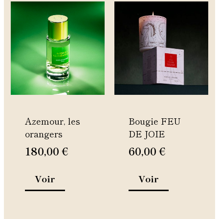
Ce
Ce
produit
produit
a
a
plusieurs
plusieurs
variations.
variations.
Les
Les
options
options
peuvent
peuvent
être
être
Azemour, les
Bougie FEU
choisies
choisies
orangers
DE JOIE
sur
sur
la
la
180,00
€
60,00
€
page
page
du
du
Voir
Voir
produit
produit