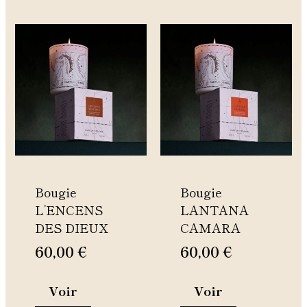
Ce
Ce
produit
produit
a
a
plusieurs
plusieurs
variations.
variations.
Les
Les
options
options
peuvent
peuvent
être
être
Bougie
Bougie
choisies
choisies
L’ENCENS
LANTANA
sur
sur
DES DIEUX
CAMARA
la
la
page
page
60,00
€
60,00
€
du
du
produit
produit
Voir
Voir