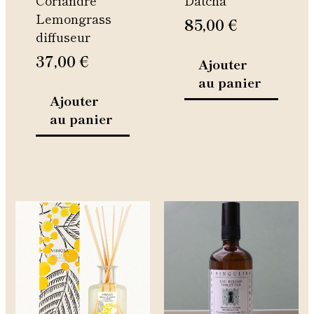
Lemongrass
85,00
€
diffuseur
37,00
€
Ajouter
au panier
Ajouter
au panier
Ce
Ce
produit
produit
a
a
plusieurs
plusieurs
variations.
variations.
Les
Les