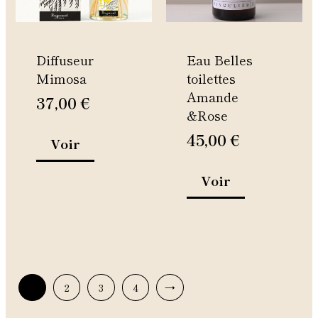
options
options
peuvent
peuvent
être
être
Diffuseur
Eau Belles
choisies
choisies
Mimosa
toilettes
sur
sur
Amande
la
la
37,00
€
&Rose
page
page
du
du
45,00
€
Voir
produit
produit
Voir
1
2
3
4
→