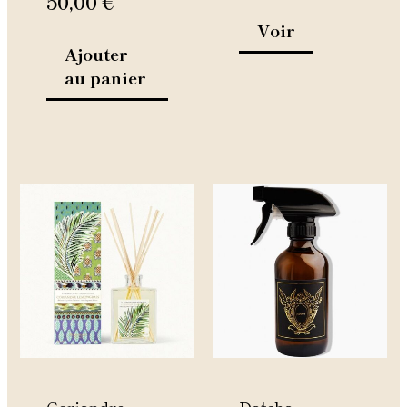
50,00
€
page
Voir
du
Ajouter
produit
au panier
Coriandre
Datcha