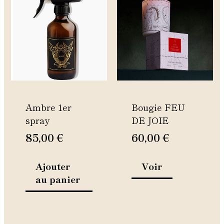
produit
a
plusieurs
variations.
Les
options
peuvent
être
Ambre 1er
Bougie FEU
choisies
spray
DE JOIE
sur
la
85,00
€
60,00
€
page
du
Ajouter
Voir
produit
au panier