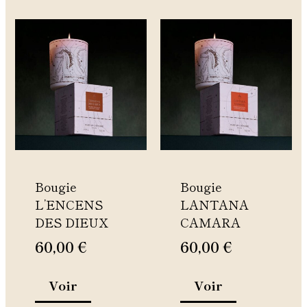
Ce
Ce
produit
produit
a
a
plusieurs
plusieurs
variations.
variations.
Les
Les
options
options
peuvent
peuvent
être
être
Bougie
Bougie
choisies
choisies
L’ENCENS
LANTANA
sur
sur
DES DIEUX
CAMARA
la
la
page
page
60,00
€
60,00
€
du
du
produit
produit
Voir
Voir