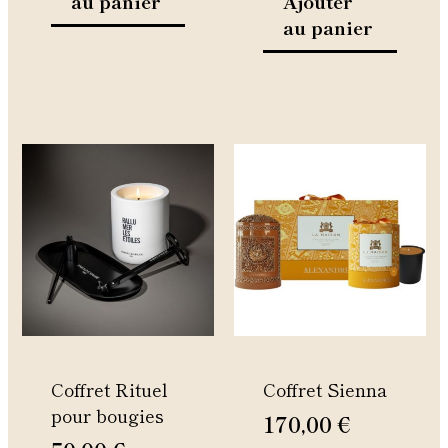
au panier
Ajouter
au panier
Ce
produit
a
plusieurs
variations.
Les
options
peuvent
être
Coffret Rituel
Coffret Sienna
choisies
pour bougies
sur
170,00
€
la