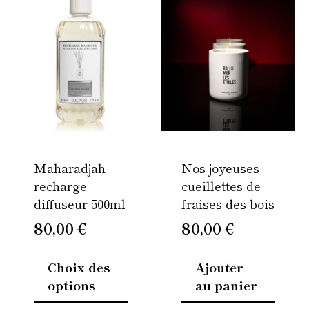
Ce
produit
a
plusieurs
variations.
Les
options
peuvent
être
Maharadjah
Nos joyeuses
choisies
recharge
cueillettes de
sur
diffuseur 500ml
fraises des bois
la
page
80,00
€
80,00
€
du
produit
Choix des
Ajouter
options
au panier