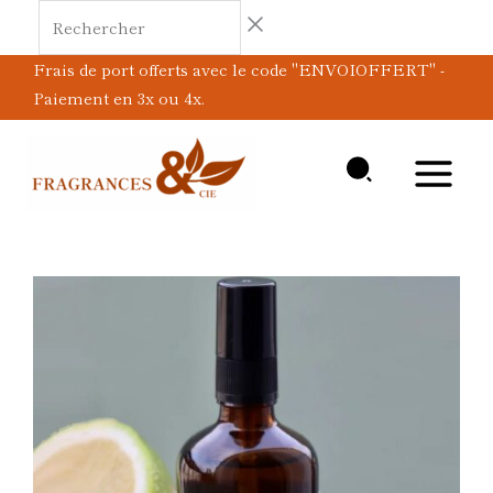
Aller
Rechercher
au
Frais de port offerts avec le code "ENVOIOFFERT" -
contenu
Paiement en 3x ou 4x.
quantité
de
Eau
Belles
toilettes
Bergamote
et
Jasmin