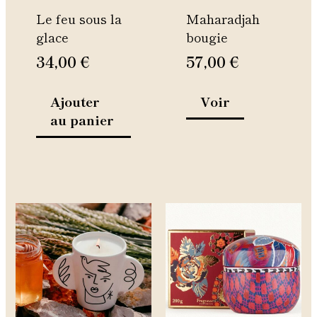
être
Le feu sous la
Maharadjah
choisies
glace
bougie
sur
la
34,00
€
57,00
€
page
du
Ajouter
Voir
produit
au panier
Ce
Ce
produit
produit
a
a
plusieurs
plusieurs
variations.
variations.
Les
Les