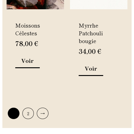
options
options
peuvent
peuvent
être
être
Moissons
Myrrhe
choisies
choisies
Célestes
Patchouli
sur
sur
bougie
la
la
78,00
€
page
page
34,00
€
du
du
Voir
produit
produit
Voir
1
2
→