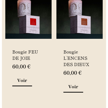
produit
produit
a
a
plusieurs
plusieurs
variations.
variations.
Les
Les
options
options
peuvent
peuvent
être
être
Bougie FEU
Bougie
choisies
choisies
DE JOIE
L’ENCENS
sur
sur
DES DIEUX
la
la
60,00
€
page
page
60,00
€
du
du
Voir
produit
produit
Voir