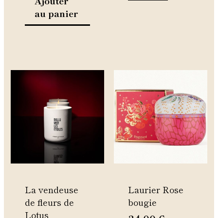
Ajouter
produit
au panier
Ce
produit
a
plusieurs
variations.
Les
options
peuvent
être
La vendeuse
Laurier Rose
choisies
de fleurs de
bougie
sur
Lotus
la