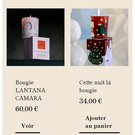
Ce
produit
a
plusieurs
variations.
Les
options
peuvent
être
Bougie
Cette nuit là
choisies
LANTANA
bougie
sur
CAMARA
la
34,00
€
page
60,00
€
du
Ajouter
produit
Voir
au panier