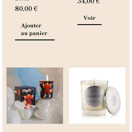
34,00
€
page
80,00
€
du
Voir
produit
Ajouter
au panier
Ce
produit
a
plusieurs
variations.
Les
options
peuvent