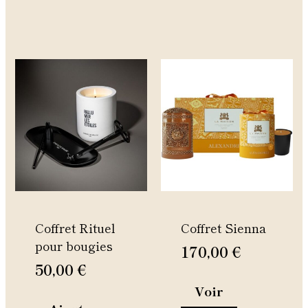
Ce
produit
a
plusieurs
variations.
Les
options
peuvent
être
Coffret Rituel
Coffret Sienna
choisies
pour bougies
sur
170,00
€
la
50,00
€
page
Voir
du