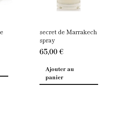
choisies
sur
la
page
ie
secret de Marrakech
du
spray
produit
65,00
€
Ajouter au
panier