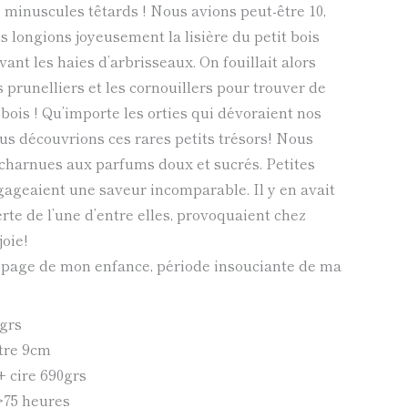
s minuscules têtards ! Nous avions peut-être 10,
 longions joyeusement la lisière du petit bois
ant les haies d’arbrisseaux. On fouillait alors
s prunelliers et les cornouillers pour trouver de
 bois ! Qu’importe les orties qui dévoraient nos
us découvrions ces rares petits trésors! Nous
 charnues aux parfums doux et sucrés. Petites
égageaient une saveur incomparable. Il y en avait
te de l’une d’entre elles, provoquaient chez
joie!
ie page de mon enfance, période insouciante de ma
grs
tre 9cm
+ cire 690grs
>75 heures