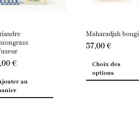
riandre
Maharadjah boug
mongrass
57,00
€
fuseur
,00
€
Choix des
options
Ajouter au
panier