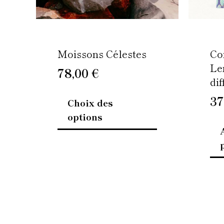
choisies
sur
la
page
Moissons Célestes
Co
du
Le
78,00
€
produit
dif
37
Choix des
options