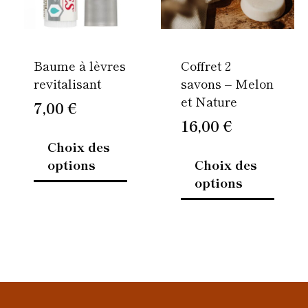
options
option
peuvent
peuven
être
être
Baume à lèvres
Coffret 2
choisies
choisi
revitalisant
savons – Melon
sur
sur
et Nature
la
la
7,00
€
page
page
16,00
€
du
du
Choix des
produit
produi
options
Choix des
options