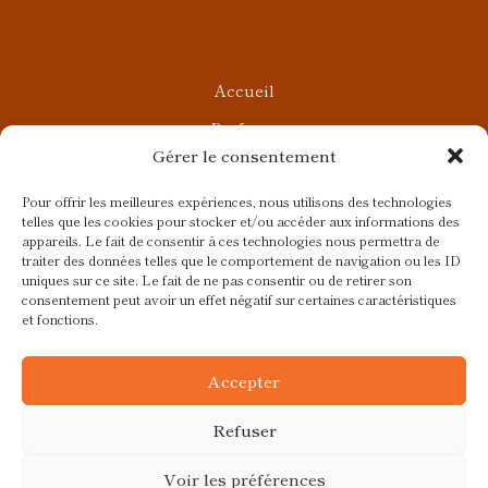
Accueil
Parfums
Gérer le consentement
Ateliers privés
Rendez-vous Beauté
Pour offrir les meilleures expériences, nous utilisons des technologies
telles que les cookies pour stocker et/ou accéder aux informations des
Rendez-vous Parfumés
appareils. Le fait de consentir à ces technologies nous permettra de
traiter des données telles que le comportement de navigation ou les ID
Contact
uniques sur ce site. Le fait de ne pas consentir ou de retirer son
consentement peut avoir un effet négatif sur certaines caractéristiques
Blog
et fonctions.
CGV
Accepter
Refuser
Voir les préférences
Ce site a été réalisé avec
par
Colibird |
© 2026 Fragrances et