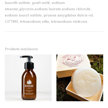
laureth sulfate, goalt milk, sodium
stearate,glycerin,sodium laurate,sodium chloride,
sodium lauryl sulfate, prunus amygdalus dulcis oil,
CI77891, tetrasodium edta, tetrasodium etidrona
Produits similaires
Ce
Ce
produit
produi
a
a
plusieurs
plusie
variations.
variati
Les
Les
options
option
peuvent
peuven
être
être