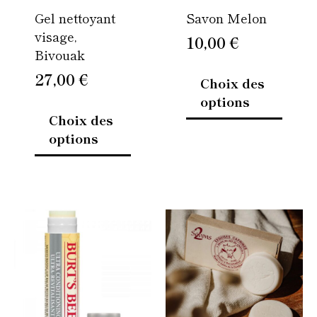
Gel nettoyant
Savon Melon
choisies
choisi
visage,
sur
sur
10,00
€
Bivouak
la
la
page
page
27,00
€
Choix des
du
du
options
produit
produi
Choix des
options
Ce
Ce
produit
produi
a
a
plusieurs
plusie
variations.
variati
Les
Les