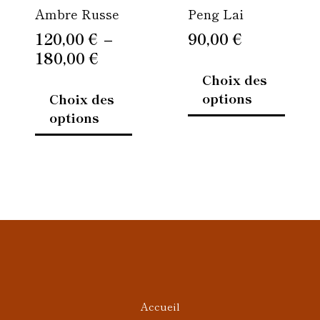
Ambre Russe
Peng Lai
choisies
choisi
sur
sur
120,00
€
–
90,00
€
la
la
180,00
€
page
page
Choix des
du
du
options
Choix des
produit
produi
options
Accueil