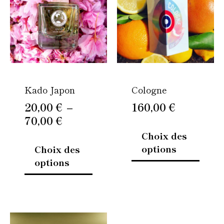
20,00 €
plusieurs
plusie
à
variations.
variati
Les
Les
70,00 €
options
option
peuvent
peuven
être
être
Kado Japon
Cologne
choisies
choisi
sur
sur
20,00
€
–
160,00
€
la
la
70,00
€
page
page
Choix des
du
du
options
Choix des
produit
produi
options
Ce
Ce