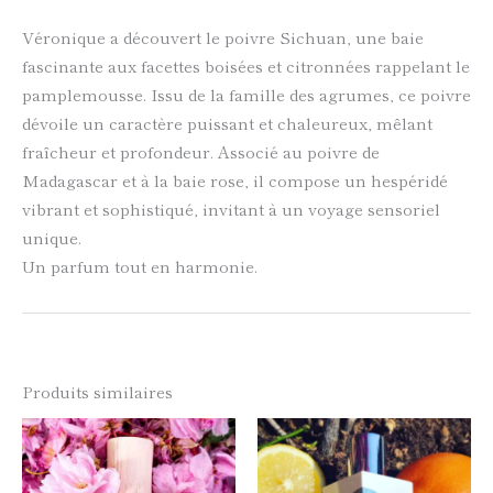
Véronique a découvert le poivre Sichuan, une baie
fascinante aux facettes boisées et citronnées rappelant le
pamplemousse. Issu de la famille des agrumes, ce poivre
dévoile un caractère puissant et chaleureux, mêlant
fraîcheur et profondeur. Associé au poivre de
Madagascar et à la baie rose, il compose un hespéridé
vibrant et sophistiqué, invitant à un voyage sensoriel
unique.
Un parfum tout en harmonie.
Produits similaires
Plage
Ce
Ce
de
produit
produi
prix :
a
a