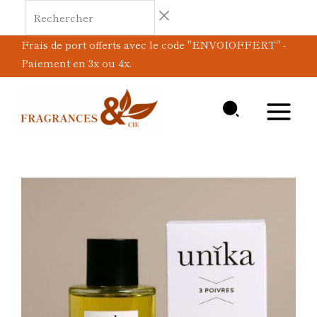
Aller
Rechercher
au
Frais de port offerts avec le code "ENVOIOFFERT" -
contenu
Paiement en 3x ou 4x.
Plage
quantité
de
de
prix :
3
65,00 €
poivres
à
130,00 €