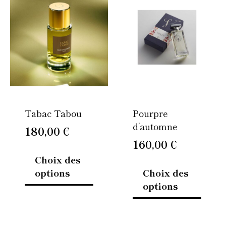
produit
produi
a
a
plusieurs
plusie
variations.
variati
Les
Les
options
option
peuvent
peuven
être
être
Tabac Tabou
Pourpre
choisies
choisi
d’automne
sur
sur
180,00
€
la
la
160,00
€
page
page
Choix des
du
du
options
Choix des
produit
produi
options