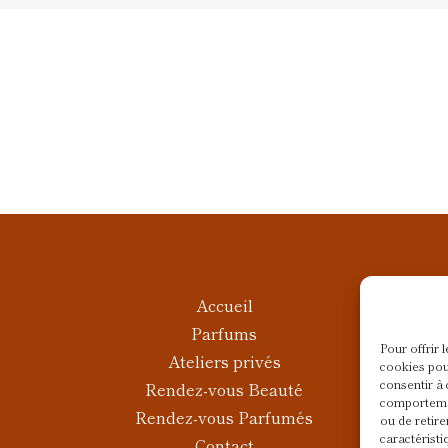
Accueil
Parfums
Pour offrir 
Ateliers privés
cookies pou
consentir à 
Rendez-vous Beauté
comportemen
Rendez-vous Parfumés
ou de retire
caractéristi
Contact