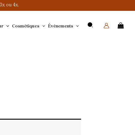
x ou 4x.
ur
Cosmétiques
Événements