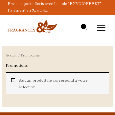
Aller
Frais de port offerts avec le code "ENVOIOFFERT" -
au
Paiement en 3x ou 4x.
contenu
Accueil
/ Promotions
Promotions
Aucun produit ne correspond à votre
sélection.