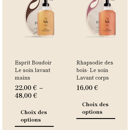
de
produit
produi
prix :
a
a
22,00 €
plusieurs
plusie
à
variations.
variati
Les
Les
48,00 €
options
option
peuvent
peuven
être
être
Esprit Boudoir
Rhapsodie des
choisies
choisie
Le soin lavant
bois- Le soin
sur
sur
mains
Lavant corps
la
la
page
page
22,00
€
–
16,00
€
du
du
48,00
€
produit
produi
Choix des
options
Choix des
options