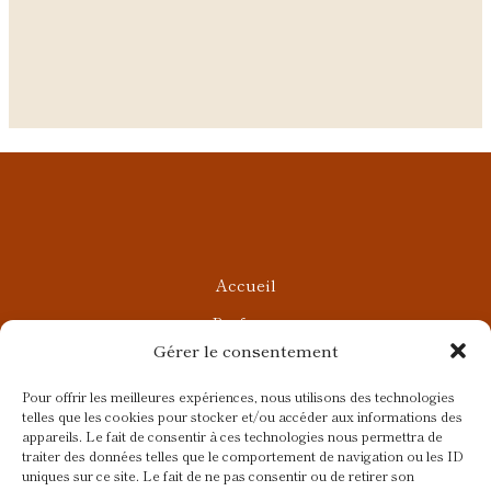
Accueil
Parfums
Gérer le consentement
Ateliers privés
Rendez-vous Beauté
Pour offrir les meilleures expériences, nous utilisons des technologies
telles que les cookies pour stocker et/ou accéder aux informations des
Rendez-vous Parfumés
appareils. Le fait de consentir à ces technologies nous permettra de
traiter des données telles que le comportement de navigation ou les ID
Contact
uniques sur ce site. Le fait de ne pas consentir ou de retirer son