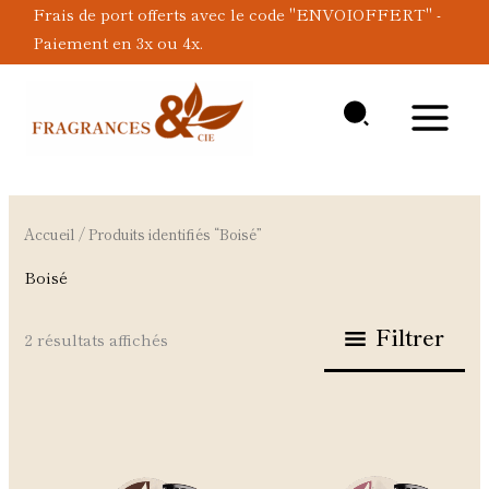
Aller
Frais de port offerts avec le code "ENVOIOFFERT" -
au
Paiement en 3x ou 4x.
contenu
Accueil
/ Produits identifiés “Boisé”
Boisé
Filtrer
2 résultats affichés
Plage
Ce
Ce