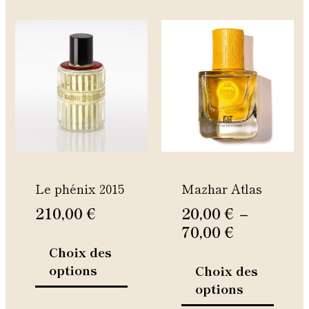
Plage
Ce
Ce
de
produit
produi
prix :
a
a
20,00 €
plusieurs
plusie
variations.
à
variati
Les
Les
70,00 €
options
option
peuvent
peuven
être
être
Le phénix 2015
Mazhar Atlas
choisies
choisie
sur
sur
210,00
€
20,00
€
–
la
la
70,00
€
page
page
Choix des
du
du
options
Choix des
produit
produi
options