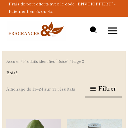
Aller
Frais de port offerts avec le code "ENVOIOFFERT" -
au
Paiement en 3x ou 4x.
contenu
Accueil
/
Produits identifiés “Boisé”
/ Page 2
Boisé
Filtrer
Affichage de 13–24 sur 33 résultats
Plage
Plage
Ce
Ce