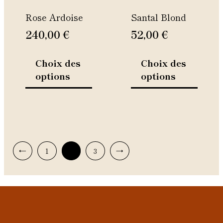
être
être
Rose Ardoise
Santal Blond
choisies
choisie
sur
sur
240,00
€
52,00
€
la
la
page
page
Choix des
Choix des
du
du
options
options
produit
produi
←
1
2
3
→