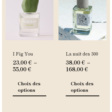
de
de
produit
produi
prix :
prix :
a
a
23,00 €
38,00 €
plusieurs
plusie
à
variations.
à
variati
Les
Les
55,00 €
168,00 €
options
option
peuvent
peuven
être
être
I Fig You
La nuit des 300
choisies
choisie
sur
sur
23,00
€
–
38,00
€
–
la
la
55,00
€
168,00
€
page
page
du
du
Choix des
Choix des
produit
produi
options
options