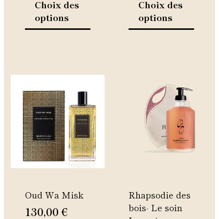
Choix des
Choix des
du
du
options
options
produit
produi
Ce
Ce
produit
produi
a
a
plusieurs
plusie
variations.
variati
Les
Les
options
option
peuvent
peuven
être
être
Oud Wa Misk
Rhapsodie des
choisies
choisie
bois- Le soin
sur
sur
130,00
€