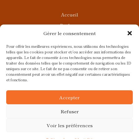
Accueil
Parfums
Gérer le consentement
Ateliers privés
Rendez-vous Beauté
Pour offrir les meilleures expériences, nous utilisons des technologies
telles que les cookies pour stocker et/ou accéder aux informations des
Rendez-vous Parfumés
appareils. Le fait de consentir à ces technologies nous permettra de
traiter des données telles que le comportement de navigation ou les ID
Contact
uniques sur ce site. Le fait de ne pas consentir ou de retirer son
consentement peut avoir un effet négatif sur certaines caractéristiques
Blog
et fonctions.
CGV
Accepter
Refuser
Voir les préférences
Ce site a été réalisé avec
par
Colibird |
© 2026 Fragrances et
Cie