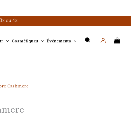
x ou 4x.
ur
Cosmétiques
Événements
bre Cashmere
hmere