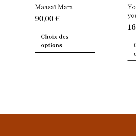
page
Maasaï Mara
Yo
du
yo
90,00
€
produit
16
Choix des
options