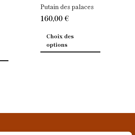
page
page
Putain des palaces
du
du
160,00
€
produit
produit
Choix des
options