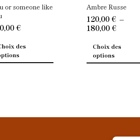
page
u or someone like
Ambre Russe
du
u
120,00
€
–
produit
0,00
€
180,00
€
Choix des
Choix des
options
options