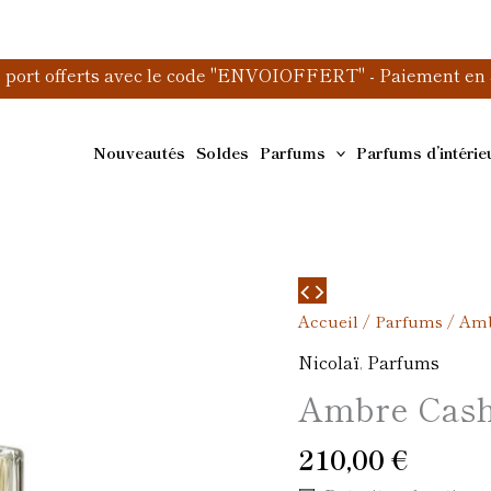
e port offerts avec le code "ENVOIOFFERT" - Paiement en 3
Nouveautés
Soldes
Parfums
Parfums d’intérie
quantité
de
Accueil
/
Parfums
/ Am
Ambre
Nicolaï
,
Parfums
Cashmere
Ambre Cas
210,00
€