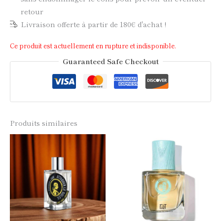
retour
Livraison offerte à partir de 180€ d'achat !
Ce produit est actuellement en rupture et indisponible.
Guaranteed Safe Checkout
Produits similaires
Plage
Ce
Ce
de
produit
produi
prix :
a
a
20,00 €
plusieurs
plusie
variations.
à
variati
Les
Les
70,00 €
options
option