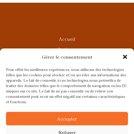
Accueil
Parfums
Gérer le consentement
Ateliers privés
Rendez-vous Beauté
Pour offrir les meilleures expériences, nous utilisons des technologies
telles que les cookies pour stocker et/ou accéder aux informations des
Rendez-vous Parfumés
appareils. Le fait de consentir à ces technologies nous permettra de
traiter des données telles que le comportement de navigation ou les ID
Contact
uniques sur ce site. Le fait de ne pas consentir ou de retirer son
consentement peut avoir un effet négatif sur certaines caractéristiques
Blog
et fonctions.
CGV
Accepter
Refuser