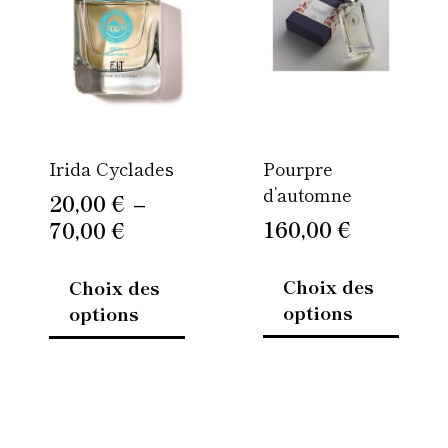
20,00 €
plusieurs
plusie
à
variations.
variati
Les
Les
70,00 €
options
option
peuvent
peuven
être
être
Irida Cyclades
Pourpre
choisies
choisi
d’automne
sur
sur
20,00
€
–
la
la
160,00
€
70,00
€
page
page
du
du
Choix des
Choix des
produit
produi
options
options