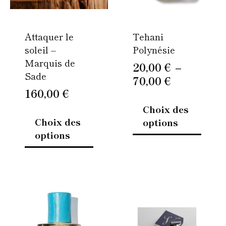
peuvent
peuven
être
être
Attaquer le
Tehani
choisies
choisi
soleil –
Polynésie
sur
sur
Marquis de
la
la
20,00
€
–
Sade
page
page
70,00
€
du
du
160,00
€
produit
produi
Choix des
Choix des
options
options
Plage
Ce
Ce
de
produit
produi
prix :
a
a