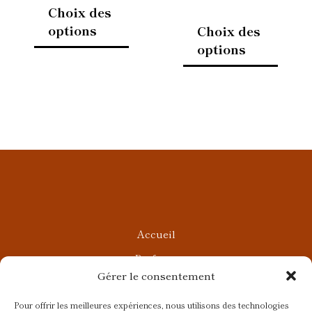
page
page
Choix des
du
du
options
Choix des
produit
produi
options
Accueil
Parfums
Gérer le consentement
Ateliers privés
Rendez-vous Beauté
Pour offrir les meilleures expériences, nous utilisons des technologies