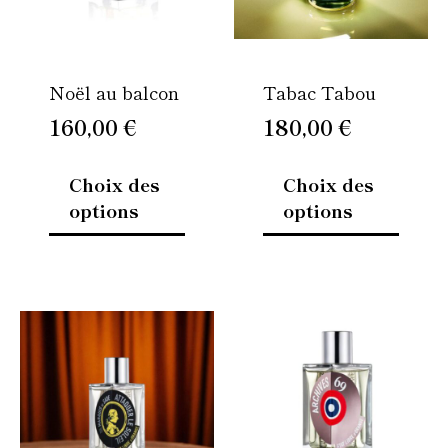
options
option
peuvent
peuven
être
être
Noël au balcon
Tabac Tabou
choisies
choisi
sur
sur
160,00
€
180,00
€
la
la
page
page
Choix des
Choix des
du
du
options
options
produit
produi
Ce
Ce
produit
produi
a
a
plusieurs
plusie
variations.
variati