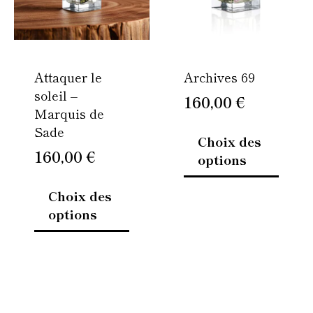
Les
Les
options
option
peuvent
peuven
être
être
Attaquer le
Archives 69
choisies
choisi
soleil –
sur
sur
160,00
€
Marquis de
la
la
Sade
page
page
Choix des
du
du
160,00
€
options
produit
produi
Choix des
options