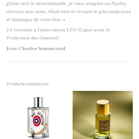
glisse vers le déraisonnable. Je vous imagine en Harley,
cheveux aux vents, filant vers le versant le plus audacieux
et fantasque de votre être. »
2 € reversés à l’association LPO (Ligue pour la
Protection des Oiseaux)
Jean
-Charles
Sommerard
Produits similaires
Ce
Ce
produit
produi
a
a
plusieurs
plusie
variations.
variati
Les
Les