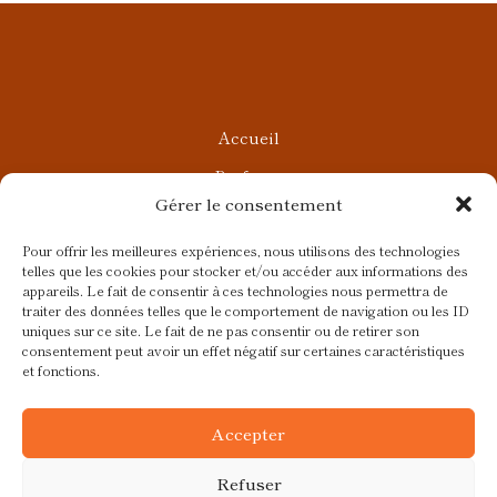
Accueil
Parfums
Gérer le consentement
Ateliers privés
Rendez-vous Beauté
Pour offrir les meilleures expériences, nous utilisons des technologies
telles que les cookies pour stocker et/ou accéder aux informations des
Rendez-vous Parfumés
appareils. Le fait de consentir à ces technologies nous permettra de
traiter des données telles que le comportement de navigation ou les ID
Contact
uniques sur ce site. Le fait de ne pas consentir ou de retirer son
consentement peut avoir un effet négatif sur certaines caractéristiques
Blog
et fonctions.
CGV
Accepter
Refuser