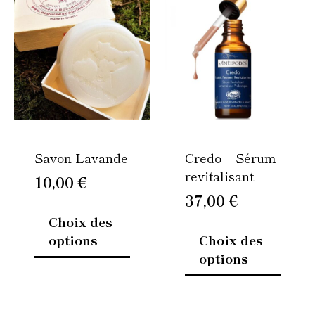
produit
produi
a
a
plusieurs
plusie
variations.
variati
Les
Les
options
option
peuvent
peuven
être
être
Savon Lavande
Credo – Sérum
choisies
choisi
revitalisant
sur
sur
10,00
€
la
la
37,00
€
page
page
Choix des
du
du
options
Choix des
produit
produi
options