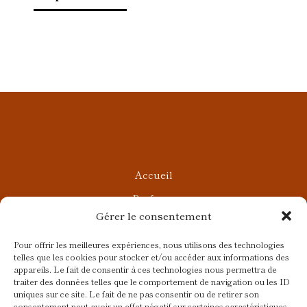
Accueil
Parfums
Gérer le consentement
Ateliers privés
Rendez-vous Beauté
Pour offrir les meilleures expériences, nous utilisons des technologies
telles que les cookies pour stocker et/ou accéder aux informations des
Rendez-vous Parfumés
appareils. Le fait de consentir à ces technologies nous permettra de
traiter des données telles que le comportement de navigation ou les ID
Contact
uniques sur ce site. Le fait de ne pas consentir ou de retirer son
consentement peut avoir un effet négatif sur certaines caractéristiques