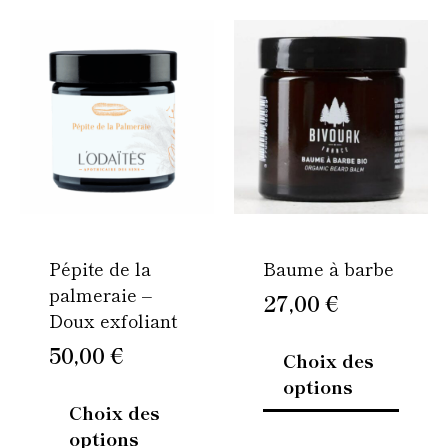
Ce
Ce
produit
produi
a
a
plusieurs
plusie
variations.
variati
Les
Les
options
option
peuvent
peuven
être
être
Pépite de la
Baume à barbe
choisies
choisi
palmeraie –
sur
sur
27,00
€
Doux exfoliant
la
la
page
page
50,00
€
Choix des
du
du
options
produit
produi
Choix des
options