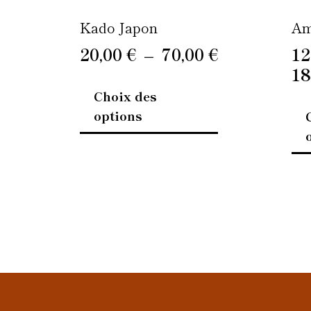
la
page
Kado Japon
Am
du
20,00
€
–
70,00
€
12
produit
18
Choix des
options