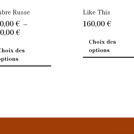
la
page
bre Russe
Like This
du
0,00
€
–
160,00
€
produit
0,00
€
Choix des
options
Choix des
options