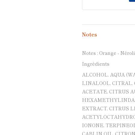
Notes
Notes : Orange - Nérol
Ingrédients
ALCOHOL, AQUA (W
LINALOOL, CITRAL,
ACETATE, CITRUS 
HEXAMETHYLINDANO
EXTRACT, CITRUS 
ACETYLOCTAHYDRO
IONONE, TERPINEO
CABLIN OIL, CITRO