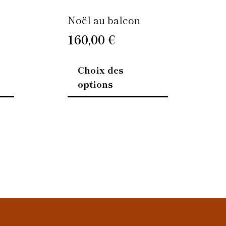
la
la
page
page
Noël au balcon
du
du
160,00
€
produit
produit
Choix des
options