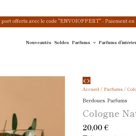
e port offerts avec le code "ENVOIOFFERT" - Paiement en 3
Nouveautés
Soldes
Parfums
Parfums d’intérie
quantité
de
Accueil
/
Parfums
/ Col
Cologne
Berdoues
,
Parfums
Naturelle
Cologne Nat
20,00
€