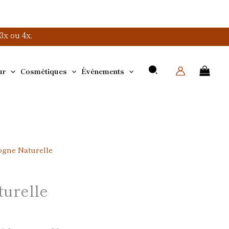
x ou 4x.
ur
Cosmétiques
Événements
ogne Naturelle
urelle