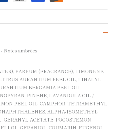
i - Notes ambrées
ATER), PARFUM (FRAGRANCE), LIMONENE,
 CITRUS AURANTIUM PEEL OIL, LINALYL
AURANTIUM BERGAMIA PEEL OIL,
PYRAN, PINENE, LAVANDULA OIL /
LIMON PEEL OIL, CAMPHOR, TETRAMETHYL
NAPHTHALENES, ALPHA-ISOMETHYL
L, GERANYL ACETATE, POGOSTEMON
NELLOL, GERANIOL, COUMARIN, EUGENOL,