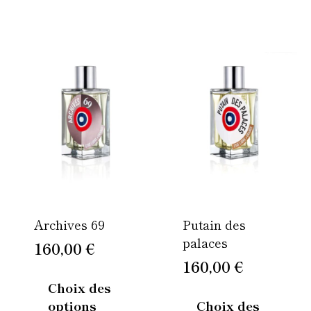
Ce
Ce
produit
produi
a
a
plusieurs
plusie
variations.
variati
Les
Les
options
option
peuvent
peuven
être
être
Archives 69
Putain des
choisies
choisi
palaces
sur
sur
160,00
€
la
la
160,00
€
page
page
Choix des
du
du
options
Choix des