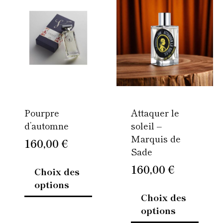
produit
produi
a
a
plusieurs
plusie
variations.
variati
Les
Les
options
option
peuvent
peuven
être
être
Pourpre
Attaquer le
choisies
choisi
d’automne
soleil –
sur
sur
Marquis de
la
la
160,00
€
Sade
page
page
du
du
160,00
€
Choix des
produit
produi
options
Choix des
options