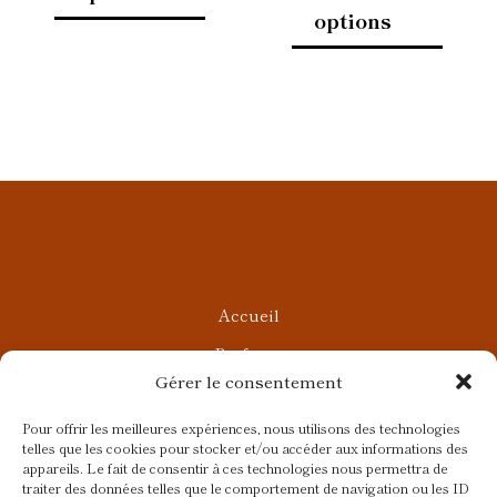
produit
produi
options
Accueil
Parfums
Gérer le consentement
Ateliers privés
Rendez-vous Beauté
Pour offrir les meilleures expériences, nous utilisons des technologies
telles que les cookies pour stocker et/ou accéder aux informations des
Rendez-vous Parfumés
appareils. Le fait de consentir à ces technologies nous permettra de
traiter des données telles que le comportement de navigation ou les ID