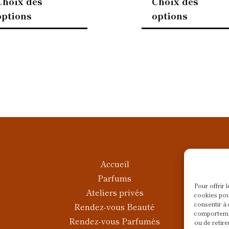
Choix des
Choix des
options
options
Accueil
Parfums
Pour offrir 
Ateliers privés
cookies pou
consentir à 
Rendez-vous Beauté
comportemen
Rendez-vous Parfumés
ou de retire