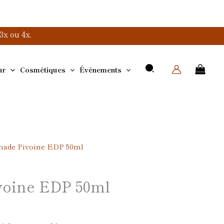
x ou 4x.
ur
Cosmétiques
Événements
nade Pivoine EDP 50ml
voine EDP 50ml