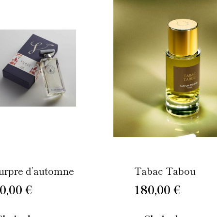
Ce
produit
a
plusieurs
variations.
Les
options
peuvent
être
choisies
sur
la
page
urpre d’automne
Tabac Tabou
du
0,00
€
180,00
€
produit