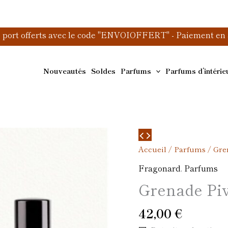
e port offerts avec le code "ENVOIOFFERT" - Paiement en 3
Nouveautés
Soldes
Parfums
Parfums d’intérie
quantité
de
Accueil
/
Parfums
/ Gre
Grenade
Fragonard
,
Parfums
Pivoine
Grenade Pi
EDP
50ml
42,00
€