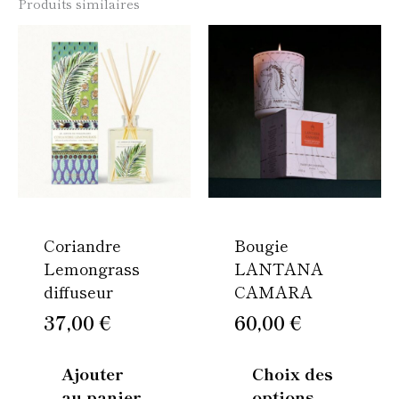
Produits similaires
Ce
produi
a
plusie
variati
Les
option
peuven
être
Coriandre
Bougie
choisi
Lemongrass
LANTANA
sur
diffuseur
CAMARA
la
page
37,00
€
60,00
€
du
produi
Ajouter
Choix des
au panier
options