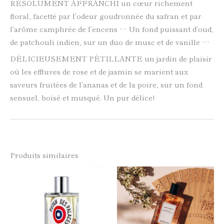
RÉSOLUMENT AFFRANCHI un cœur richement
floral, facetté par l’odeur goudronnée du safran et par
l’arôme camphrée de l’encens … Un fond puissant d’oud,
de patchouli indien, sur un duo de musc et de vanille …
DÉLICIEUSEMENT PÉTILLANTE un jardin de plaisir
où les effluves de rose et de jasmin se marient aux
saveurs fruitées de l’ananas et de la poire, sur un fond
sensuel, boisé et musqué. Un pur délice!
Produits similaires
Ce
Ce
produit
produi
a
a
plusieurs
plusie