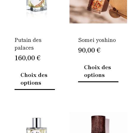
variations.
variati
Les
Les
options
option
peuvent
peuven
être
être
Putain des
Somei yoshino
choisies
choisi
palaces
sur
sur
90,00
€
la
la
160,00
€
page
page
Choix des
du
du
Choix des
options
produit
produi
options
Ce
Ce
produit
produi
a
a