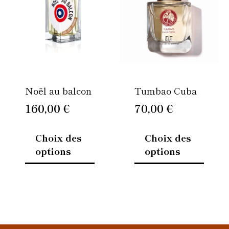
plusieurs
plusie
variations.
variati
Les
Les
options
option
peuvent
peuven
être
être
Noël au balcon
Tumbao Cuba
choisies
choisi
sur
sur
160,00
€
70,00
€
la
la
page
page
Choix des
Choix des
du
du
options
options
produit
produi