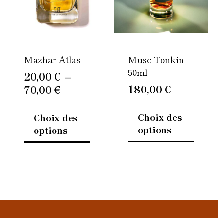
Les
Les
70,00 €
options
option
peuvent
peuven
être
être
Mazhar Atlas
Musc Tonkin
choisies
choisi
50ml
sur
sur
20,00
€
–
la
la
180,00
€
70,00
€
page
page
du
du
Choix des
Choix des
produit
produi
options
options