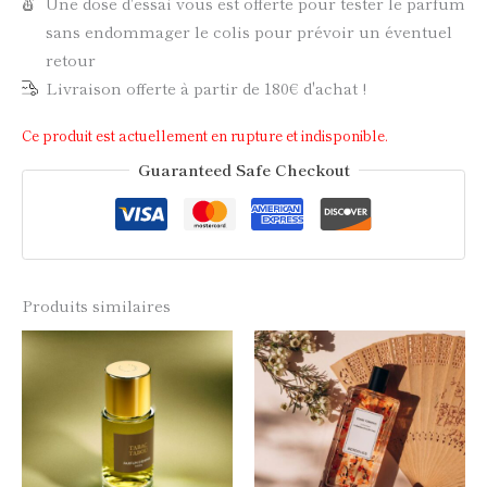
Une dose d'essai vous est offerte pour tester le parfum
sans endommager le colis pour prévoir un éventuel
retour
Livraison offerte à partir de 180€ d'achat !
Ce produit est actuellement en rupture et indisponible.
Guaranteed Safe Checkout
Produits similaires
Ce
Ce
produit
produi
a
a
plusieurs
plusie
variations.
variati
Les
Les