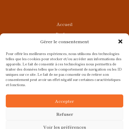
Accueil
Parfums
Gérer le consentement
Ateliers privés
Rendez-vous Beauté
Pour offrir les meilleures expériences, nous utilisons des technologies
telles que les cookies pour stocker et/ou accéder aux informations des
Rendez-vous Parfumés
appareils. Le fait de consentir à ces technologies nous permettra de
traiter des données telles que le comportement de navigation ou les ID
Contact
uniques sur ce site. Le fait de ne pas consentir ou de retirer son
consentement peut avoir un effet négatif sur certaines caractéristiques
Blog
et fonctions.
CGV
Accepter
Refuser
Voir les préférences
Ce site a été réalisé avec
par
Colibird |
© 2026 Fragrances et