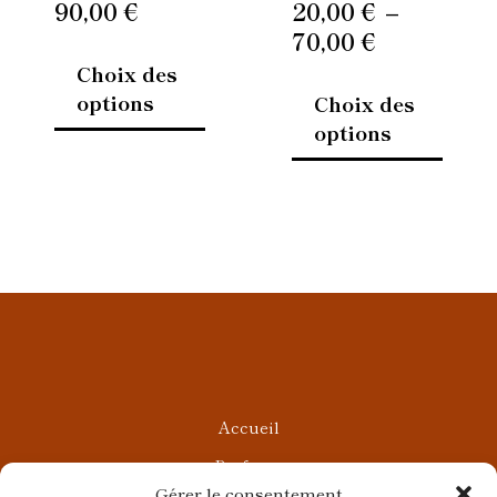
90,00
€
20,00
€
–
la
la
70,00
€
page
page
Choix des
du
du
options
Choix des
produit
produi
options
Accueil
Parfums
Gérer le consentement