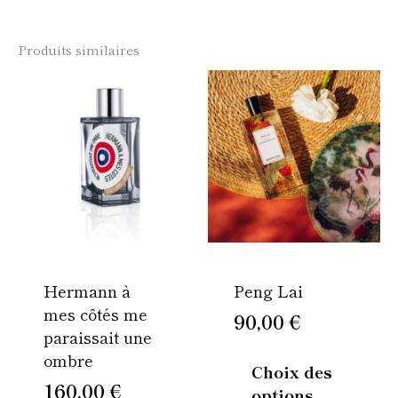
Produits similaires
Ce
Ce
produit
produi
a
a
plusieurs
plusie
variations.
variati
Les
Les
options
option
peuvent
peuven
être
être
Hermann à
Peng Lai
choisies
choisi
mes côtés me
sur
sur
90,00
€
paraissait une
la
la
ombre
page
page
Choix des
du
du
160,00
€
options