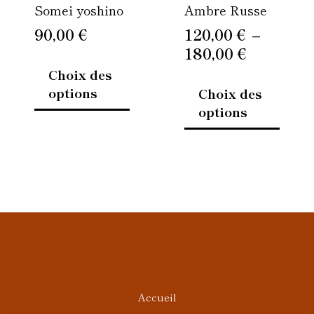
Somei yoshino
Ambre Russe
choisies
choisi
sur
sur
90,00
€
120,00
€
–
la
la
180,00
€
page
page
Choix des
du
du
options
Choix des
produit
produi
options
Accueil