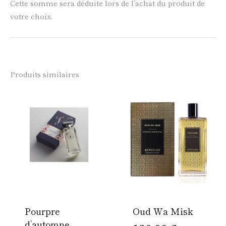
Cette somme sera déduite lors de l’achat du produit de
votre choix.
Produits similaires
Ce
Ce
produit
produi
a
a
plusieurs
plusie
variations.
variati
Les
Les
options
option
peuvent
peuven
être
être
Pourpre
Oud Wa Misk
choisies
choisi
d’automne
sur
sur