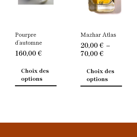
Les
Les
70,00 €
options
option
peuvent
peuven
être
être
Pourpre
Mazhar Atlas
choisies
choisi
d’automne
sur
sur
20,00
€
–
la
la
160,00
€
70,00
€
page
page
du
du
Choix des
Choix des
produit
produi
options
options