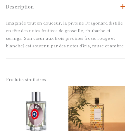
Description
Imaginée tout en douceur, la pivoine Fragonard distille
en tête des notes fruitées de groseille, rhubarbe et
seringa. Son cœur aux trois pivoines (rose, rouge et
blanche) est soutenu par des notes d’iris, musc et ambre.
Produits similaires
Ce
Ce
produit
produi
a
a
plusieurs
plusie
variations.
variati
Les
Les