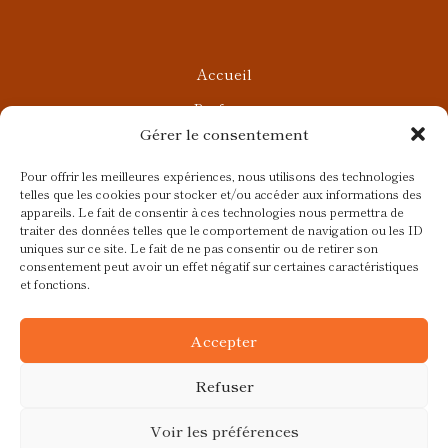
Accueil
Parfums
Gérer le consentement
Ateliers privés
Rendez-vous Beauté
Pour offrir les meilleures expériences, nous utilisons des technologies
telles que les cookies pour stocker et/ou accéder aux informations des
Rendez-vous Parfumés
appareils. Le fait de consentir à ces technologies nous permettra de
traiter des données telles que le comportement de navigation ou les ID
Contact
uniques sur ce site. Le fait de ne pas consentir ou de retirer son
consentement peut avoir un effet négatif sur certaines caractéristiques
Blog
et fonctions.
CGV
Accepter
Refuser
Voir les préférences
Ce site a été réalisé avec
par
Colibird |
© 2026 Fragrances et