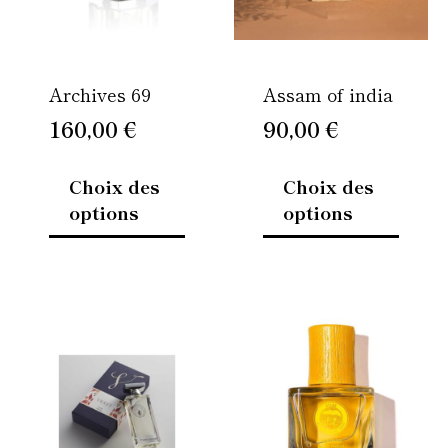
options
option
peuvent
peuven
être
être
Archives 69
Assam of india
choisies
choisi
sur
sur
160,00
€
90,00
€
la
la
page
page
Choix des
Choix des
du
du
options
options
produit
produi
Plage
Ce
Ce
de
produit
produi
prix :
a
a
20,00 €
plusieurs
plusie
variations.
à
variati