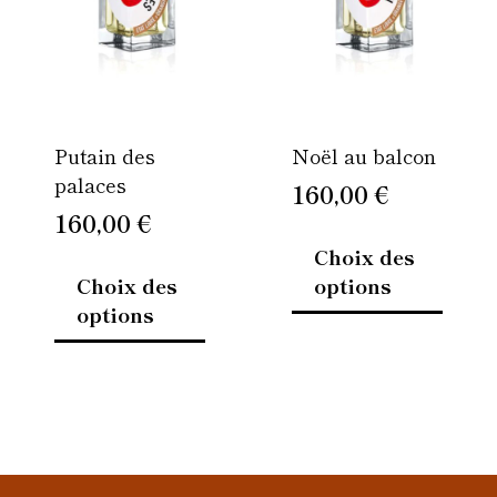
variations.
variati
Les
Les
options
option
peuvent
peuven
être
être
Putain des
Noël au balcon
choisies
choisi
palaces
sur
sur
160,00
€
la
la
160,00
€
page
page
Choix des
du
du
Choix des
options
produit
produi
options