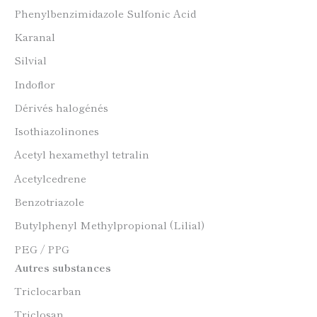
Phenylbenzimidazole Sulfonic Acid
Karanal
Silvial
Indoflor
Dérivés halogénés
Isothiazolinones
Acetyl hexamethyl tetralin
Acetylcedrene
Benzotriazole
Butylphenyl Methylpropional (Lilial)
PEG / PPG
Autres substances
Triclocarban
Triclosan