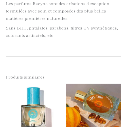
Les parfums Racyne sont des créations d’exception
formulées avec soin et composées des plus belles
matières premières naturelles.
Sans BHT, phtalates, parabens, filtres UV synthétiques,
colorants artificiels, etc
Produits similaires
Plage
Ce
Ce
de
produit
produi
prix :
a
a
20,00 €
plusieurs
plusie
à
variations.
variati
Les
Les
70,00 €