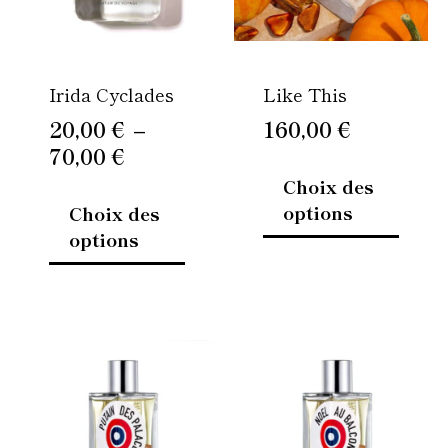
options
option
peuvent
peuven
être
être
Irida Cyclades
Like This
choisies
choisi
sur
sur
20,00
€
–
160,00
€
la
la
70,00
€
page
page
Choix des
du
du
options
Choix des
produit
produi
options
Ce
Ce
produit
produi
a
a
plusieurs
plusie