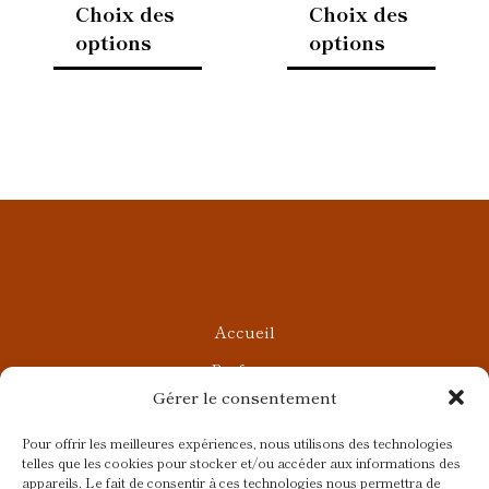
Choix des
Choix des
du
du
options
options
produit
produi
Accueil
Parfums
Gérer le consentement
Ateliers privés
Rendez-vous Beauté
Pour offrir les meilleures expériences, nous utilisons des technologies
telles que les cookies pour stocker et/ou accéder aux informations des
Rendez-vous Parfumés
appareils. Le fait de consentir à ces technologies nous permettra de