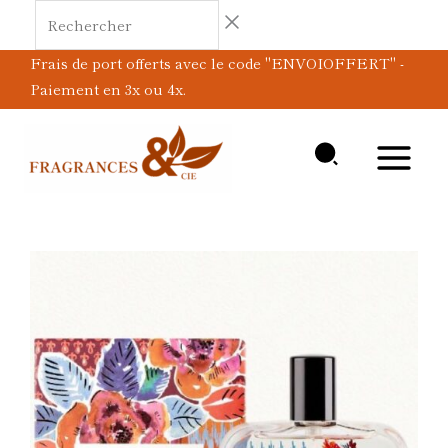
Aller
Rechercher
au
Frais de port offerts avec le code "ENVOIOFFERT" -
contenu
Paiement en 3x ou 4x.
quantité
de
Rose
Ambre
EDP
50ml