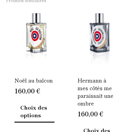
Produits similaires
Ce
Ce
produit
produi
a
a
plusieurs
plusie
variations.
variati
Les
Les
options
option
peuvent
peuven
être
être
Noël au balcon
Hermann à
choisies
choisi
mes côtés me
sur
sur
160,00
€
paraissait une
la
la
ombre
page
page
Choix des
du
du
160,00
€
options
produit
produi
Choix des