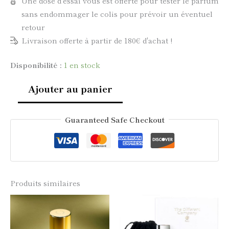
Une dose d'essai vous est offerte pour tester le parfum
sans endommager le colis pour prévoir un éventuel
retour
Livraison offerte à partir de 180€ d'achat !
Disponibilité :
1 en stock
Ajouter au panier
Guaranteed Safe Checkout
Produits similaires
Ce
Ce
produit
produi
a
a