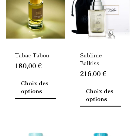
plusieurs
plusie
variations.
variati
Les
Les
options
option
peuvent
peuven
être
être
Tabac Tabou
Sublime
choisies
choisi
Balkiss
sur
sur
180,00
€
la
la
216,00
€
page
page
Choix des
du
du
options
Choix des
produit
produi
options
Plage
Plage
Ce
Ce