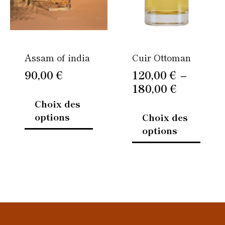
Les
Les
180,00 €
options
option
peuvent
peuven
être
être
Assam of india
Cuir Ottoman
choisies
choisi
sur
sur
90,00
€
120,00
€
–
la
la
180,00
€
page
page
Choix des
du
du
options
Choix des
produit
produi
options