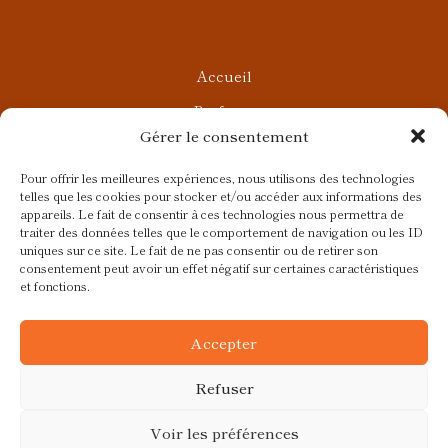
Accueil
Parfums
Gérer le consentement
Ateliers privés
Rendez-vous Beauté
Pour offrir les meilleures expériences, nous utilisons des technologies
telles que les cookies pour stocker et/ou accéder aux informations des
Rendez-vous Parfumés
appareils. Le fait de consentir à ces technologies nous permettra de
traiter des données telles que le comportement de navigation ou les ID
Contact
uniques sur ce site. Le fait de ne pas consentir ou de retirer son
consentement peut avoir un effet négatif sur certaines caractéristiques
Blog
et fonctions.
CGV
Accepter
Refuser
Voir les préférences
Ce site a été réalisé avec
par
Colibird |
© 2026 Fragrances et