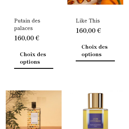
peuvent
peuven
être
être
Putain des
Like This
choisies
choisi
palaces
sur
sur
160,00
€
la
la
160,00
€
page
page
Choix des
du
du
Choix des
options
produit
produi
options
Plage
Ce
Ce
de
produit
produi
prix :
a
a
120,00 €
plusieurs
plusie
variations.
à
variati