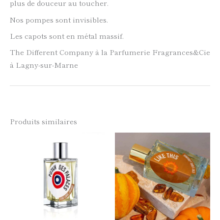
plus de douceur au toucher.
Nos pompes sont invisibles.
Les capots sont en métal massif.
The Different Company à la Parfumerie Fragrances&Cie
à Lagny-sur-Marne
Produits similaires
Ce
Ce
produit
produi
a
a
plusieurs
plusie
variations.
variati
Les
Les
options
option