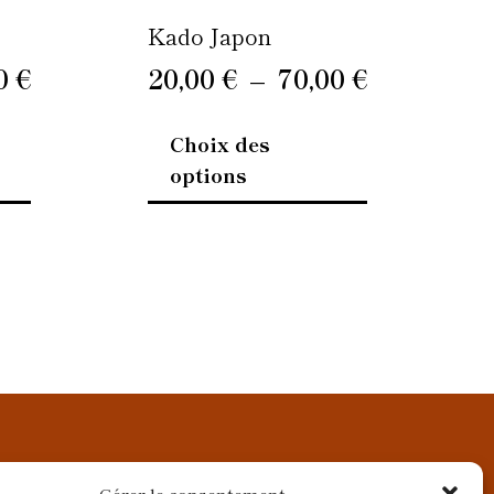
page
page
Kado Japon
du
du
00
€
20,00
€
–
70,00
€
produit
produit
Choix des
options
Gérer le consentement