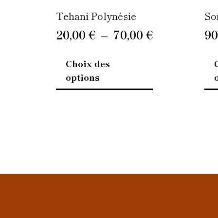
page
Tehani Polynésie
So
du
20,00
€
–
70,00
€
90
produit
Choix des
options