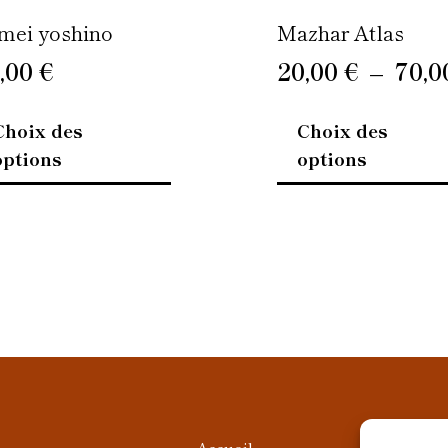
page
mei yoshino
Mazhar Atlas
du
,00
€
20,00
€
–
70,
produit
Choix des
Choix des
options
options