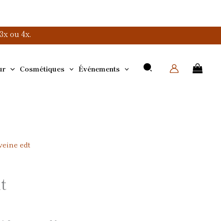
x ou 4x.
ur
Cosmétiques
Événements
veine edt
t