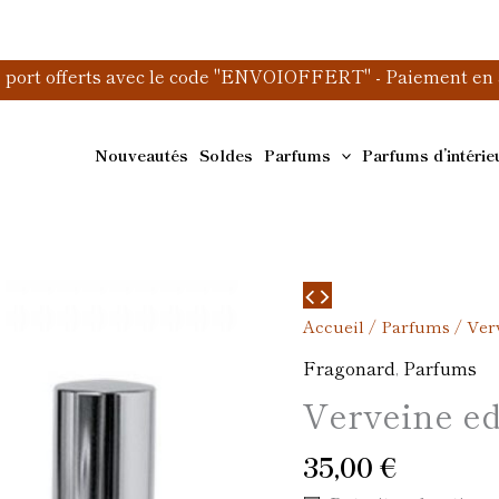
e port offerts avec le code "ENVOIOFFERT" - Paiement en 3
Nouveautés
Soldes
Parfums
Parfums d’intérie
quantité
de
Accueil
/
Parfums
/ Ver
Verveine
Fragonard
,
Parfums
edt
Verveine ed
35,00
€