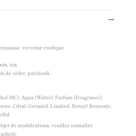
emousse, verveine exotique
in, iris
is de cèdre, patchouli
hol 39C), Aqua (Water), Parfum (Fragrance),
ne, Citral, Geraniol, Linalool, Benzyl Benzoate,
llol.
'objet de modifications, veuillez consulter
 acheté.