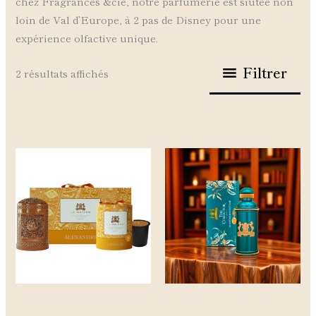
chez Fragrances &cie, notre parfumerie est siutée non
loin de Val d’Europe, à 2 pas de Disney pour une
expérience olfactive unique.
Filtrer
2 résultats affichés
Ce
Ce
produit
produit
a
a
plusieurs
plusieurs
variations.
variations.
Les
Les
options
options
peuvent
peuvent
être
être