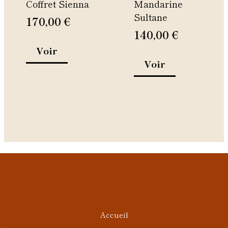
Coffret Sienna
Mandarine
choisies
choisies
Sultane
sur
sur
170,00
€
la
la
140,00
€
page
page
Voir
du
du
Voir
produit
produit
Accueil