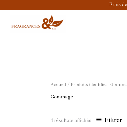
Aller
Frais d
au
contenu
Accueil
/ Produits identifiés “Gomma
Gommage
Filtrer
4 résultats affichés