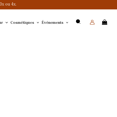
x ou 4x.
ur
Cosmétiques
Événements