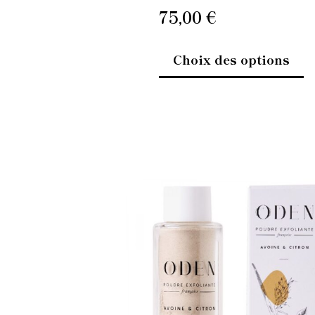
pr
75,00
€
Choix des options
C
pr
a
pl
va
L
op