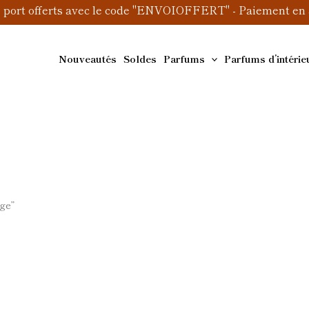
e port offerts avec le code "ENVOIOFFERT" - Paiement en 3
Nouveautés
Soldes
Parfums
Parfums d’intérie
ge”