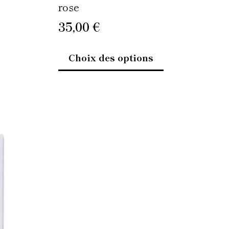
oduit
produit
rose
35,00
€
Choix des options
e
oduit
usieurs
riations.
es
tions