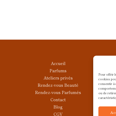
Accueil
Parfums
Pour offrir 
Ateliers privés
cookies pou
consentir à 
Rendez-vous Beauté
comportemen
Rendez-vous Parfumés
ou de retire
caractéristi
Contact
Blog
Ac
CGV