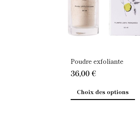
p
êt
ch
su
la
p
d
Poudre exfoliante
pr
36,00
€
Choix des options