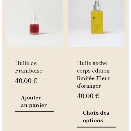
produi
a
plusie
variati
Les
option
peuven
être
Huile de
Huile sèche
choisie
Framboise
corps édition
sur
limitée Fleur
la
40,00
€
d’oranger
page
du
40,00
€
Ajouter
produi
au panier
Choix des
options