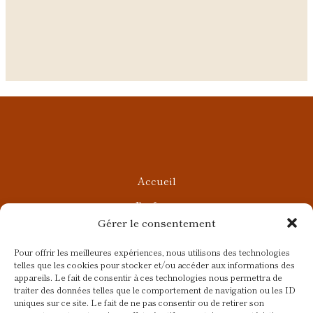
Accueil
Parfums
Gérer le consentement
Ateliers privés
Rendez-vous Beauté
Pour offrir les meilleures expériences, nous utilisons des technologies
telles que les cookies pour stocker et/ou accéder aux informations des
Rendez-vous Parfumés
appareils. Le fait de consentir à ces technologies nous permettra de
traiter des données telles que le comportement de navigation ou les ID
Contact
uniques sur ce site. Le fait de ne pas consentir ou de retirer son