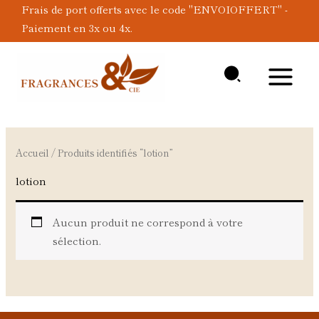
Aller
Frais de port offerts avec le code "ENVOIOFFERT" -
au
Paiement en 3x ou 4x.
contenu
Accueil
/ Produits identifiés “lotion”
lotion
Aucun produit ne correspond à votre
sélection.