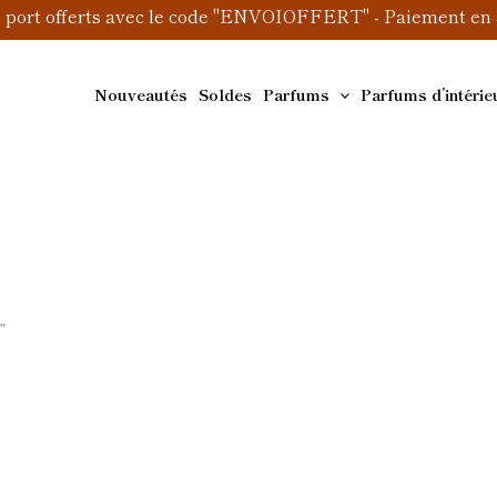
e port offerts avec le code "ENVOIOFFERT" - Paiement en 3
Nouveautés
Soldes
Parfums
Parfums d’intérie
”