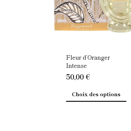
p
êt
ch
su
la
p
d
Fleur d’Oranger
pr
Intense
50,00
€
Choix des options