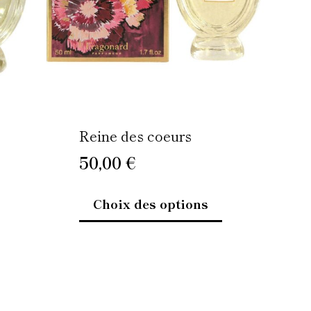
euvent
peuvent
re
être
oisies
choisies
r
sur
la
age
page
u
du
Reine des coeurs
oduit
produit
50,00
€
Choix des options