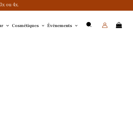
x ou 4x.
ur
Cosmétiques
Événements