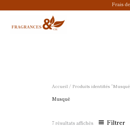
Aller
Frais d
au
contenu
Accueil
/ Produits identifiés “Musqué
Musqué
Filtrer
7 résultats affichés