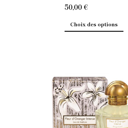
pr
50,00
€
Choix des options
C
pr
a
pl
va
L
op