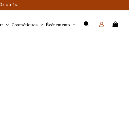
x ou 4x.
ur
Cosmétiques
Événements