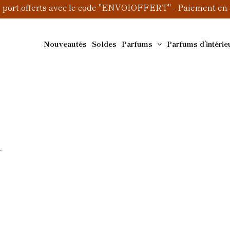
e port offerts avec le code "ENVOIOFFERT" - Paiement en 3
Nouveautés
Soldes
Parfums
Parfums d’intérie
”