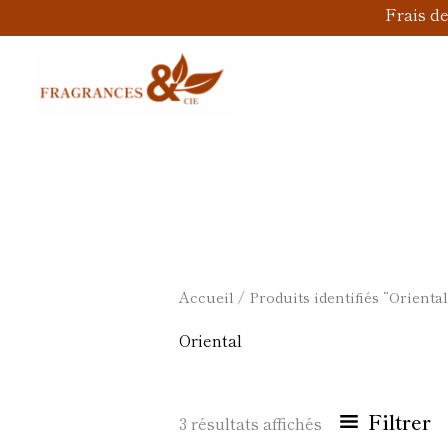
Aller
Frais d
au
contenu
Accueil
/ Produits identifiés “Oriental
Oriental
Filtrer
3 résultats affichés