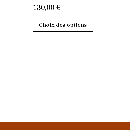
oduit
produit
130,00
€
Choix des options