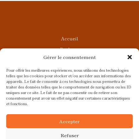
Accueil
Parfums
Gérer le consentement
Ateliers privés
Rendez-vous Beauté
Pour offrir les meilleures expériences, nous utilisons des technologies
telles que les cookies pour stocker et/ou accéder aux informations des
Rendez-vous Parfumés
appareils. Le fait de consentir à ces technologies nous permettra de
traiter des données telles que le comportement de navigation ou les ID
Contact
uniques sur ce site. Le fait de ne pas consentir ou de retirer son
consentement peut avoir un effet négatif sur certaines caractéristiques
Blog
et fonctions.
CGV
Accepter
Refuser