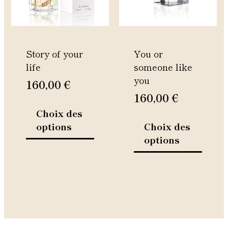
Les
Les
options
option
peuvent
peuven
être
être
Story of your
You or
choisies
choisie
life
someone like
sur
sur
you
la
la
160,00
€
page
page
160,00
€
du
du
Choix des
produit
produi
options
Choix des
options