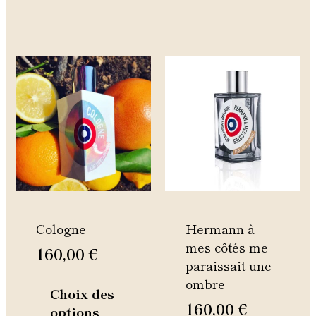
Ce
Ce
produit
produi
a
a
plusieurs
plusie
variations.
variati
Les
Les
options
option
peuvent
peuven
être
être
Cologne
Hermann à
choisies
choisie
mes côtés me
sur
sur
160,00
€
paraissait une
la
la
ombre
page
page
Choix des
du
du
160,00
€
options