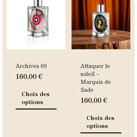
produit
produi
a
a
plusieurs
plusie
variations.
variati
Les
Les
options
option
peuvent
peuven
être
être
Archives 69
Attaquer le
choisies
choisie
soleil –
sur
sur
160,00
€
Marquis de
la
la
Sade
page
page
Choix des
du
du
160,00
€
options
produit
produi
Choix des
options