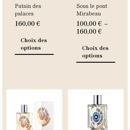
Putain des
Sous le pont
choisies
choisie
palaces
Mirabeau
sur
sur
la
la
160,00
€
100,00
€
–
page
page
160,00
€
du
du
Choix des
produit
produi
options
Choix des
options
Ce
Ce
produit
produi
a
a
plusieurs
plusie
variations.
variati