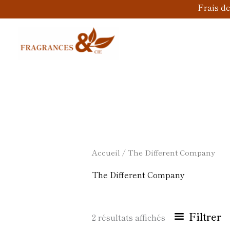
Aller
Frais d
au
contenu
Accueil
/ The Different Company
The Different Company
Filtrer
2 résultats affichés