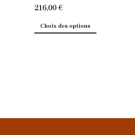
oduit
produit
216,00
€
Choix des options