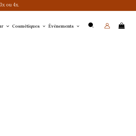
x ou 4x.
ur
Cosmétiques
Événements