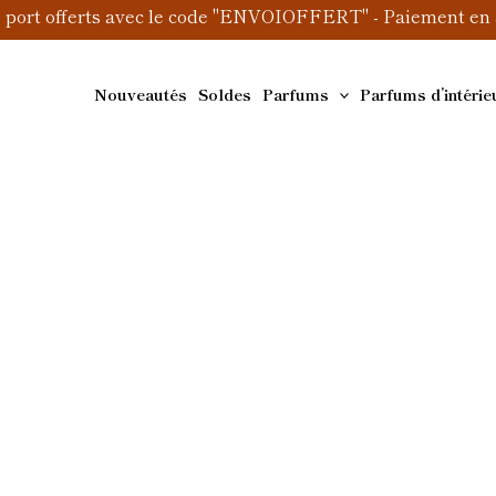
e port offerts avec le code "ENVOIOFFERT" - Paiement en 3
Nouveautés
Soldes
Parfums
Parfums d’intérie