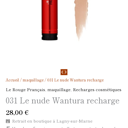
Accueil
/
maquillage
/ 031 Le nude Wantura recharge
Le Rouge Français
,
maquillage
,
Recharges cosmétiques
031 Le nude Wantura recharge
28,00
€
Retrait en boutique à Lagny-sur-Marne