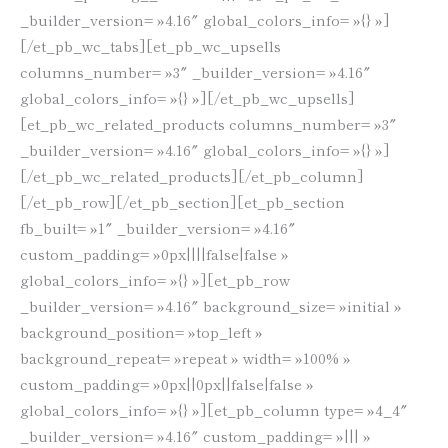
_builder_version= »4.16″ global_colors_info= »{} »]
[/et_pb_wc_tabs][et_pb_wc_upsells
columns_number= »3″ _builder_version= »4.16″
global_colors_info= »{} »][/et_pb_wc_upsells]
[et_pb_wc_related_products columns_number= »3″
_builder_version= »4.16″ global_colors_info= »{} »]
[/et_pb_wc_related_products][/et_pb_column]
[/et_pb_row][/et_pb_section][et_pb_section
fb_built= »1″ _builder_version= »4.16″
custom_padding= »0px||||false|false »
global_colors_info= »{} »][et_pb_row
_builder_version= »4.16″ background_size= »initial »
background_position= »top_left »
background_repeat= »repeat » width= »100% »
custom_padding= »0px||0px||false|false »
global_colors_info= »{} »][et_pb_column type= »4_4″
_builder_version= »4.16″ custom_padding= »||| »