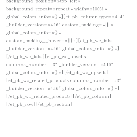
background_position= »top_left »
background_repeat= »repeat » width= »100% »
global_colors_info= »{} »][et_pb_column type= »4_4″
_builder_version= »4.16″ custom_padding= »||| »
global_colors_info= »{} »
custom_padding__hover= »||| »][et_pb_wc_tabs
_builder_version= »4.16″ global_colors_info= »{} »]
[/et_pb_wc_tabs][et_pb_wc_upsells
columns_number= »3″ _builder_version= »4.16″
global_colors_info= »{} »][/et_pb_wc_upsells]
[et_pb_wc_related_products columns_number= »3″
_builder_version= »4.16″ global_colors_info= »{} »]
[/et_pb_wc_related_products][/et_pb_column]
[/et_pb_row][/et_pb_section]