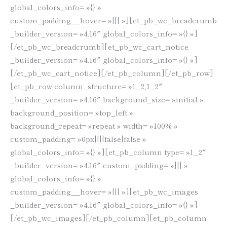
global_colors_info= »{} »
custom_padding__hover= »||| »][et_pb_wc_breadcrumb
_builder_version= »4.16″ global_colors_info= »{} »]
[/et_pb_wc_breadcrumb][et_pb_wc_cart_notice
_builder_version= »4.16″ global_colors_info= »{} »]
[/et_pb_wc_cart_notice][/et_pb_column][/et_pb_row]
[et_pb_row column_structure= »1_2,1_2″
_builder_version= »4.16″ background_size= »initial »
background_position= »top_left »
background_repeat= »repeat » width= »100% »
custom_padding= »0px||||false|false »
global_colors_info= »{} »][et_pb_column type= »1_2″
_builder_version= »4.16″ custom_padding= »||| »
global_colors_info= »{} »
custom_padding__hover= »||| »][et_pb_wc_images
_builder_version= »4.16″ global_colors_info= »{} »]
[/et_pb_wc_images][/et_pb_column][et_pb_column