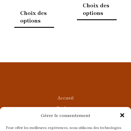
du
du
Choix des
produit
produi
Choix des
options
options
Accueil
Parfums
Gérer le consentement
Ateliers privés
Rendez-vous Beauté
Pour offrir les meilleures expériences, nous utilisons des technologies