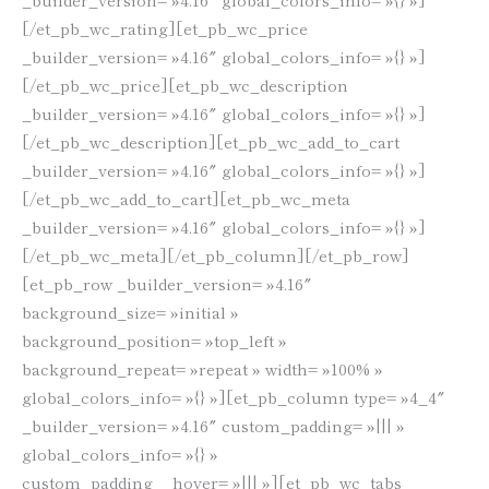
[/et_pb_wc_rating][et_pb_wc_price
_builder_version= »4.16″ global_colors_info= »{} »]
[/et_pb_wc_price][et_pb_wc_description
_builder_version= »4.16″ global_colors_info= »{} »]
[/et_pb_wc_description][et_pb_wc_add_to_cart
_builder_version= »4.16″ global_colors_info= »{} »]
[/et_pb_wc_add_to_cart][et_pb_wc_meta
_builder_version= »4.16″ global_colors_info= »{} »]
[/et_pb_wc_meta][/et_pb_column][/et_pb_row]
[et_pb_row _builder_version= »4.16″
background_size= »initial »
background_position= »top_left »
background_repeat= »repeat » width= »100% »
global_colors_info= »{} »][et_pb_column type= »4_4″
_builder_version= »4.16″ custom_padding= »||| »
global_colors_info= »{} »
custom_padding__hover= »||| »][et_pb_wc_tabs