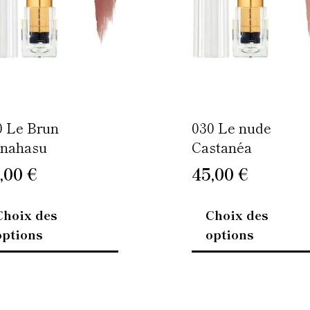
options
peuvent
être
choisies
sur
la
page
0 Le Brun
030 Le nude
du
nahasu
Castanéa
produit
,00
€
45,00
€
Choix des
Choix des
options
options