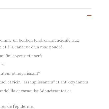
 comme un bonbon tendrement acidulé, aux
 et à la candeur d’un rose poudré.
au fini soyeux et nacré.
e :
rateur et nourrissant*
esol et ricin : assouplissantes* et anti-oxydantes
candelilla et carnauba:Adoucissantes et
res de l’épiderme.