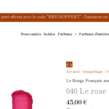
e port offerts avec le code "ENVOIOFFERT" - Paiement en 3
Nouveautés
Soldes
Parfums
Parfums d’intérie
quantité
de
Accueil
/
maquillage
/ 0
040
Le Rouge Français
,
ma
Le
040 Le rose
rose
Licandre
45,00
€