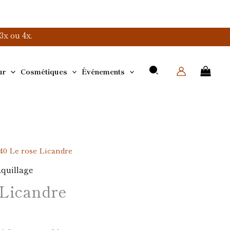
x ou 4x.
ur
Cosmétiques
Événements
40 Le rose Licandre
quillage
 Licandre