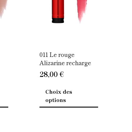
options
options
peuvent
peuvent
être
être
choisies
choisies
sur
sur
la
la
page
page
011 Le rouge
du
du
Alizarine recharge
produit
produit
28,00
€
Choix des
options