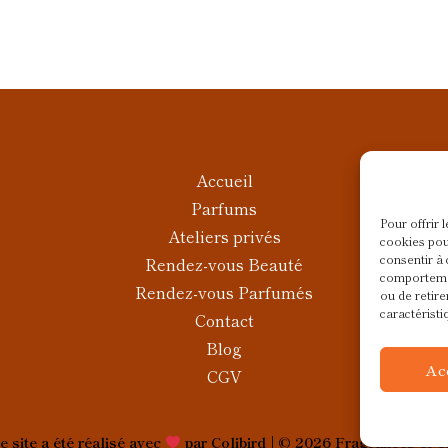
Accueil
Parfums
Pour offrir 
Ateliers privés
cookies pou
consentir à 
Rendez-vous Beauté
comportemen
Rendez-vous Parfumés
ou de retire
caractéristi
Contact
Blog
Ac
CGV
e site a été réalisé avec
par
Colibird |
© 2026 Fragrances et C