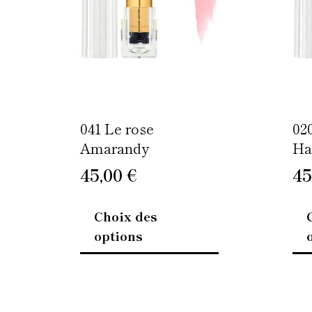
options
peuvent
être
choisies
sur
la
page
041 Le rose
02
du
Amarandy
Ha
produit
45,00
€
45
Choix des
options