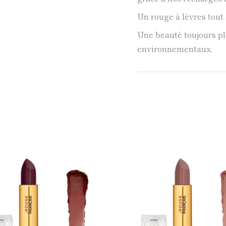
Un rouge à lèvres tout 
Une beauté toujours pl
environnementaux.
Ce
produit
a
plusieurs
variations.
Les