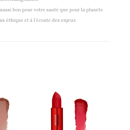
aussi bon pour votre santé que pour la planète.
us éthique et à l’écoute des enjeux
Ce
Ce
produit
produit
a
a
plusieurs
plusieurs
variations.
variations.
Les
Les