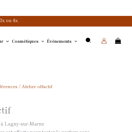
x ou 4x.
ur
Cosmétiques
Événements
nférences
/ Atelier olfactif
s
tif
e à Lagny-sur-Marne
us est offerte pour tester le parfum sans