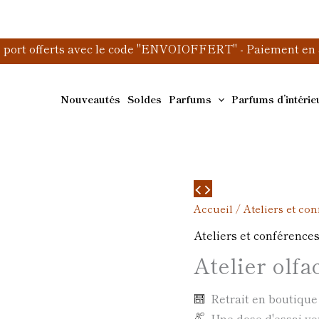
e port offerts avec le code "ENVOIOFFERT" - Paiement en 3
Nouveautés
Soldes
Parfums
Parfums d’intérie
Accueil
/
Ateliers et co
Ateliers et conférence
Atelier olfac
Retrait en boutiqu
Une dose d'essai vo