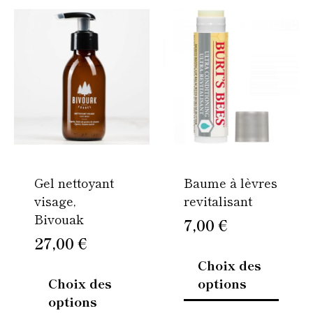
Ce
Ce
produit
produi
a
a
plusieurs
plusie
variations.
variati
Les
Les
options
option
peuvent
peuven
être
être
Gel nettoyant
Baume à lèvres
choisies
choisi
visage,
revitalisant
sur
sur
Bivouak
la
la
7,00
€
page
page
27,00
€
du
du
Choix des
produit
produi
Choix des
options
options