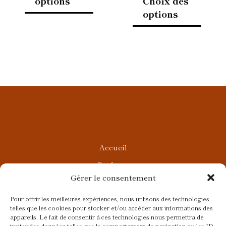
options
Choix des
produit
produi
options
Accueil
Parfums
Gérer le consentement
Ateliers privés
Rendez-vous Beauté
Pour offrir les meilleures expériences, nous utilisons des technologies
telles que les cookies pour stocker et/ou accéder aux informations des
Rendez-vous Parfumés
appareils. Le fait de consentir à ces technologies nous permettra de
traiter des données telles que le comportement de navigation ou les ID